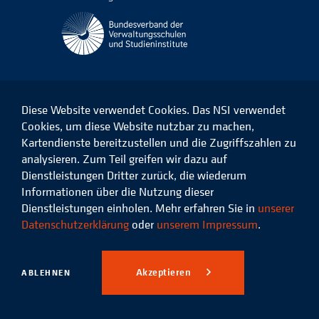
Diese Website verwendet Cookies. Das NSI verwendet
Cookies, um diese Website nutzbar zu machen,
Kartendienste bereitzustellen und die Zugriffszahlen zu
Das
Das
Das
Das
NSI
NSI
NSI
NSI
analysieren. Zum Teil greifen wir dazu auf
auf
auf
auf
auf
Dienstleistungen Dritter zurück, die wiederum
Facebook
LinkedIn
Instagram
Xing
Informationen über die Nutzung dieser
Dienstleistungen einholen. Mehr erfahren Sie in
unserer
Datenschutz
Impressum
Datenschutzerklärung
oder
unserem Impressum
.
© 2026 Niedersächsisches
Studieninstitut für kommunale
Akzeptieren
ABLEHNEN
Verwaltung e.V.