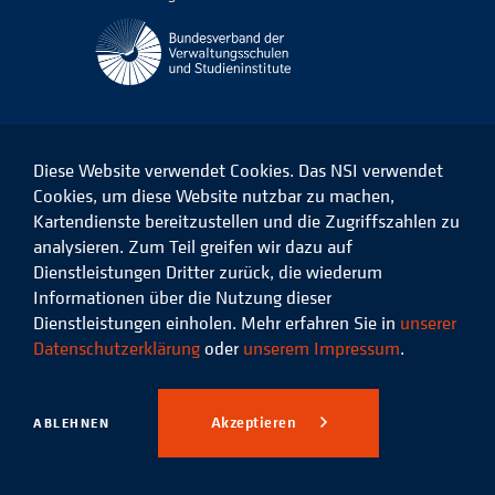
Diese Website verwendet Cookies. Das NSI verwendet
Cookies, um diese Website nutzbar zu machen,
Kartendienste bereitzustellen und die Zugriffszahlen zu
Das
Das
Das
Das
NSI
NSI
NSI
NSI
analysieren. Zum Teil greifen wir dazu auf
auf
auf
auf
auf
Dienstleistungen Dritter zurück, die wiederum
Facebook
LinkedIn
Instagram
Xing
Informationen über die Nutzung dieser
Dienstleistungen einholen. Mehr erfahren Sie in
unserer
Datenschutz
Impressum
Datenschutzerklärung
oder
unserem Impressum
.
© 2026 Niedersächsisches
Studieninstitut für kommunale
Akzeptieren
ABLEHNEN
Verwaltung e.V.