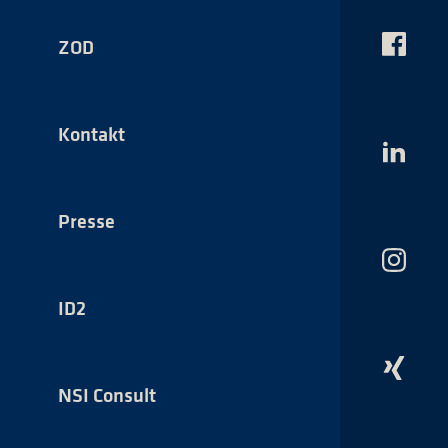
ZOD
Das
NSI
auf
Faceboo
Kontakt
Das
NSI
auf
LinkedI
Presse
Das
NSI
auf
ID2
Instagr
Das
NSI
NSI Consult
auf
Xing