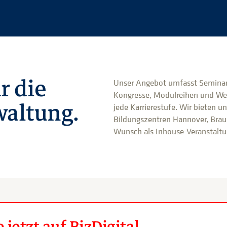
r die
Unser Angebot umfasst Seminar
Kongresse, Modulreihen und We
altung.
jede Karrierestufe. Wir bieten u
Bildungszentren Hannover, Brau
Wunsch als Inhouse-Veranstaltun
jetzt auf BizDigital