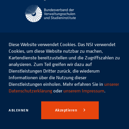
Diese Website verwendet Cookies. Das NSI verwendet
Cookies, um diese Website nutzbar zu machen,
Kartendienste bereitzustellen und die Zugriffszahlen zu
Das
Das
Das
Das
NSI
NSI
NSI
NSI
analysieren. Zum Teil greifen wir dazu auf
auf
auf
auf
auf
Dienstleistungen Dritter zurück, die wiederum
Facebook
LinkedIn
Instagram
Xing
Informationen über die Nutzung dieser
Dienstleistungen einholen. Mehr erfahren Sie in
unserer
Datenschutz
Impressum
Datenschutzerklärung
oder
unserem Impressum
.
© 2026 Niedersächsisches
Studieninstitut für kommunale
Akzeptieren
ABLEHNEN
Verwaltung e.V.