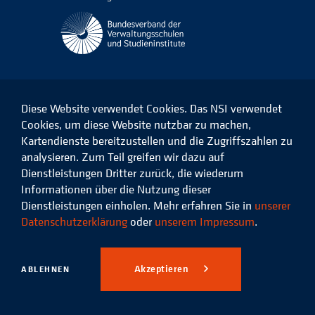
Diese Website verwendet Cookies. Das NSI verwendet
Cookies, um diese Website nutzbar zu machen,
Kartendienste bereitzustellen und die Zugriffszahlen zu
Das
Das
Das
Das
NSI
NSI
NSI
NSI
analysieren. Zum Teil greifen wir dazu auf
auf
auf
auf
auf
Dienstleistungen Dritter zurück, die wiederum
Facebook
LinkedIn
Instagram
Xing
Informationen über die Nutzung dieser
Dienstleistungen einholen. Mehr erfahren Sie in
unserer
Datenschutz
Impressum
Datenschutzerklärung
oder
unserem Impressum
.
© 2026 Niedersächsisches
Studieninstitut für kommunale
Akzeptieren
ABLEHNEN
Verwaltung e.V.