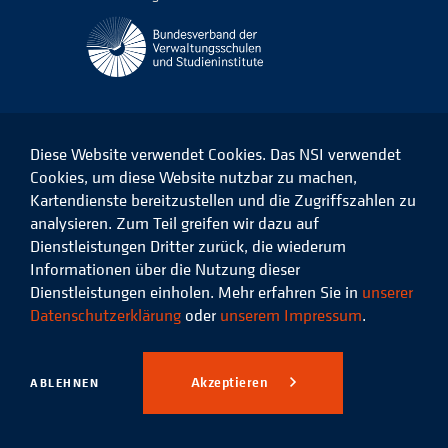
Diese Website verwendet Cookies. Das NSI verwendet
Cookies, um diese Website nutzbar zu machen,
Kartendienste bereitzustellen und die Zugriffszahlen zu
Das
Das
Das
Das
NSI
NSI
NSI
NSI
analysieren. Zum Teil greifen wir dazu auf
auf
auf
auf
auf
Dienstleistungen Dritter zurück, die wiederum
Facebook
LinkedIn
Instagram
Xing
Informationen über die Nutzung dieser
Dienstleistungen einholen. Mehr erfahren Sie in
unserer
Datenschutz
Impressum
Datenschutzerklärung
oder
unserem Impressum
.
© 2026 Niedersächsisches
Studieninstitut für kommunale
Akzeptieren
ABLEHNEN
Verwaltung e.V.