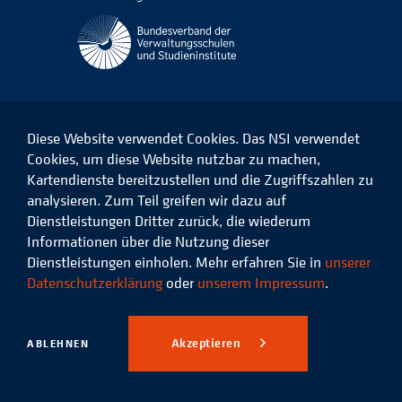
Diese Website verwendet Cookies. Das NSI verwendet
Cookies, um diese Website nutzbar zu machen,
Kartendienste bereitzustellen und die Zugriffszahlen zu
Das
Das
Das
Das
NSI
NSI
NSI
NSI
analysieren. Zum Teil greifen wir dazu auf
auf
auf
auf
auf
Dienstleistungen Dritter zurück, die wiederum
Facebook
LinkedIn
Instagram
Xing
Informationen über die Nutzung dieser
Dienstleistungen einholen. Mehr erfahren Sie in
unserer
Datenschutz
Impressum
Datenschutzerklärung
oder
unserem Impressum
.
© 2026 Niedersächsisches
Studieninstitut für kommunale
Akzeptieren
ABLEHNEN
Verwaltung e.V.