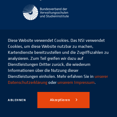
Diese Website verwendet Cookies. Das NSI verwendet
Cookies, um diese Website nutzbar zu machen,
Kartendienste bereitzustellen und die Zugriffszahlen zu
Das
Das
Das
Das
NSI
NSI
NSI
NSI
analysieren. Zum Teil greifen wir dazu auf
auf
auf
auf
auf
Dienstleistungen Dritter zurück, die wiederum
Facebook
LinkedIn
Instagram
Xing
Informationen über die Nutzung dieser
Dienstleistungen einholen. Mehr erfahren Sie in
unserer
Datenschutz
Impressum
Datenschutzerklärung
oder
unserem Impressum
.
© 2026 Niedersächsisches
Studieninstitut für kommunale
Akzeptieren
ABLEHNEN
Verwaltung e.V.