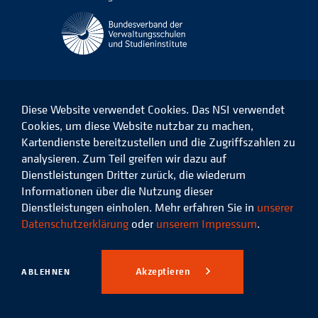
Diese Website verwendet Cookies. Das NSI verwendet
Cookies, um diese Website nutzbar zu machen,
Kartendienste bereitzustellen und die Zugriffszahlen zu
Das
Das
Das
Das
NSI
NSI
NSI
NSI
analysieren. Zum Teil greifen wir dazu auf
auf
auf
auf
auf
Dienstleistungen Dritter zurück, die wiederum
Facebook
LinkedIn
Instagram
Xing
Informationen über die Nutzung dieser
Dienstleistungen einholen. Mehr erfahren Sie in
unserer
Datenschutz
Impressum
Datenschutzerklärung
oder
unserem Impressum
.
© 2026 Niedersächsisches
Studieninstitut für kommunale
Akzeptieren
ABLEHNEN
Verwaltung e.V.