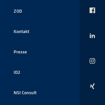
ZOD
Das
NSI
auf
Faceboo
Kontakt
Das
NSI
auf
LinkedI
Presse
Das
NSI
auf
ID2
Instagr
Das
NSI
NSI Consult
auf
Xing