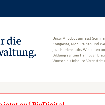
r die
Unser Angebot umfasst Seminar
Kongresse, Modulreihen und We
altung.
jede Karrierestufe. Wir bieten u
Bildungszentren Hannover, Brau
Wunsch als Inhouse-Veranstaltun
jetzt auf BizDigital