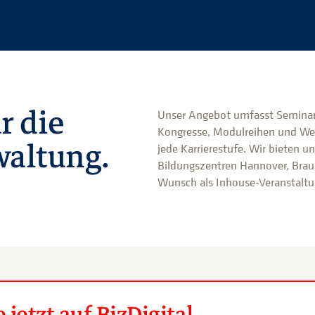
r die
Unser Angebot umfasst Seminar
Kongresse, Modulreihen und We
altung.
jede Karrierestufe. Wir bieten u
Bildungszentren Hannover, Brau
Wunsch als Inhouse-Veranstaltun
jetzt auf BizDigital