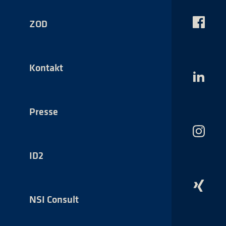
ZOD
Das
NSI
auf
Faceboo
Kontakt
Das
NSI
auf
LinkedI
Presse
Das
NSI
auf
ID2
Instagr
Das
NSI
NSI Consult
auf
Xing