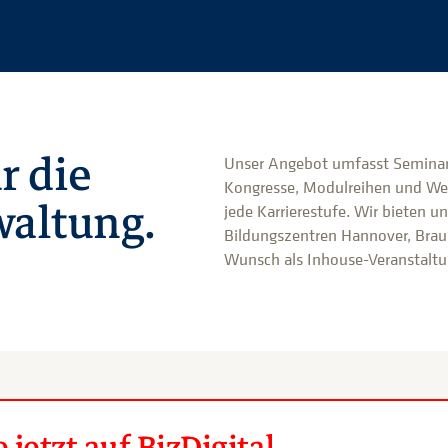
r die
Unser Angebot umfasst Seminar
Kongresse, Modulreihen und We
altung.
jede Karrierestufe. Wir bieten u
Bildungszentren Hannover, Brau
Wunsch als Inhouse-Veranstaltun
jetzt auf BizDigital