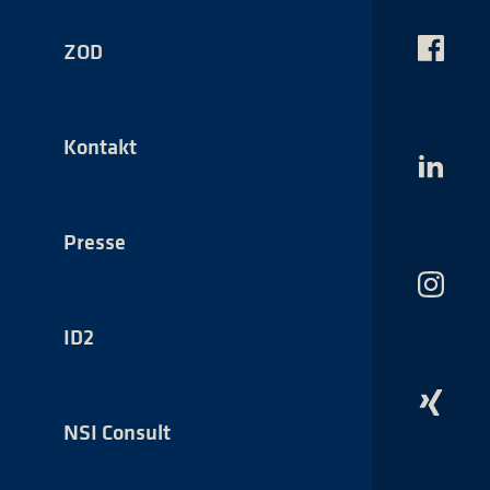
ZOD
Das
NSI
auf
Faceboo
Kontakt
Das
NSI
auf
LinkedI
Presse
Das
NSI
auf
ID2
Instagr
Das
NSI
NSI Consult
auf
Xing