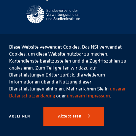
Diese Website verwendet Cookies. Das NSI verwendet
Cookies, um diese Website nutzbar zu machen,
Kartendienste bereitzustellen und die Zugriffszahlen zu
Das
Das
Das
Das
NSI
NSI
NSI
NSI
analysieren. Zum Teil greifen wir dazu auf
auf
auf
auf
auf
Dienstleistungen Dritter zurück, die wiederum
Facebook
LinkedIn
Instagram
Xing
Informationen über die Nutzung dieser
Dienstleistungen einholen. Mehr erfahren Sie in
unserer
Datenschutz
Impressum
Datenschutzerklärung
oder
unserem Impressum
.
© 2026 Niedersächsisches
Studieninstitut für kommunale
Akzeptieren
ABLEHNEN
Verwaltung e.V.