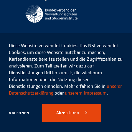
Diese Website verwendet Cookies. Das NSI verwendet
Cookies, um diese Website nutzbar zu machen,
Kartendienste bereitzustellen und die Zugriffszahlen zu
Das
Das
Das
Das
NSI
NSI
NSI
NSI
analysieren. Zum Teil greifen wir dazu auf
auf
auf
auf
auf
Dienstleistungen Dritter zurück, die wiederum
Facebook
LinkedIn
Instagram
Xing
Informationen über die Nutzung dieser
Dienstleistungen einholen. Mehr erfahren Sie in
unserer
Datenschutz
Impressum
Datenschutzerklärung
oder
unserem Impressum
.
© 2026 Niedersächsisches
Studieninstitut für kommunale
Akzeptieren
ABLEHNEN
Verwaltung e.V.