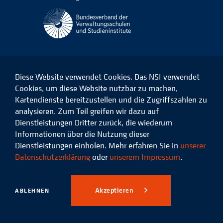
Diese Website verwendet Cookies. Das NSI verwendet
Cookies, um diese Website nutzbar zu machen,
Kartendienste bereitzustellen und die Zugriffszahlen zu
Das
Das
Das
Das
NSI
NSI
NSI
NSI
analysieren. Zum Teil greifen wir dazu auf
auf
auf
auf
auf
Dienstleistungen Dritter zurück, die wiederum
Facebook
LinkedIn
Instagram
Xing
Informationen über die Nutzung dieser
Dienstleistungen einholen. Mehr erfahren Sie in
unserer
Datenschutz
Impressum
Datenschutzerklärung
oder
unserem Impressum
.
© 2026 Niedersächsisches
Studieninstitut für kommunale
Akzeptieren
ABLEHNEN
Verwaltung e.V.