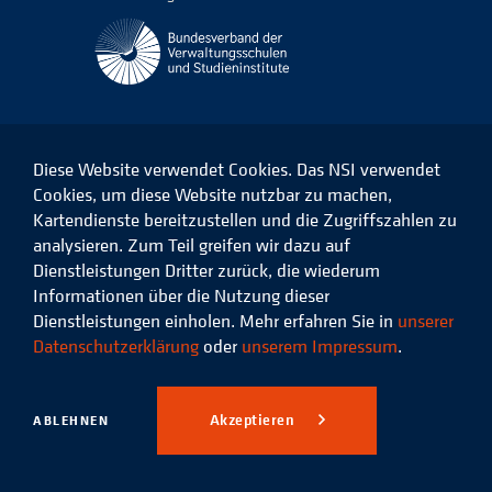
Diese Website verwendet Cookies. Das NSI verwendet
Cookies, um diese Website nutzbar zu machen,
Kartendienste bereitzustellen und die Zugriffszahlen zu
Das
Das
Das
Das
NSI
NSI
NSI
NSI
analysieren. Zum Teil greifen wir dazu auf
auf
auf
auf
auf
Dienstleistungen Dritter zurück, die wiederum
Facebook
LinkedIn
Instagram
Xing
Informationen über die Nutzung dieser
Dienstleistungen einholen. Mehr erfahren Sie in
unserer
Datenschutz
Impressum
Datenschutzerklärung
oder
unserem Impressum
.
© 2026 Niedersächsisches
Studieninstitut für kommunale
Akzeptieren
ABLEHNEN
Verwaltung e.V.