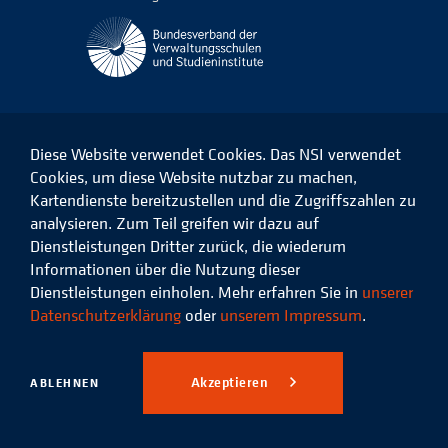
Diese Website verwendet Cookies. Das NSI verwendet
Cookies, um diese Website nutzbar zu machen,
Kartendienste bereitzustellen und die Zugriffszahlen zu
Das
Das
Das
Das
NSI
NSI
NSI
NSI
analysieren. Zum Teil greifen wir dazu auf
auf
auf
auf
auf
Dienstleistungen Dritter zurück, die wiederum
Facebook
LinkedIn
Instagram
Xing
Informationen über die Nutzung dieser
Dienstleistungen einholen. Mehr erfahren Sie in
unserer
Datenschutz
Impressum
Datenschutzerklärung
oder
unserem Impressum
.
© 2026 Niedersächsisches
Studieninstitut für kommunale
Akzeptieren
ABLEHNEN
Verwaltung e.V.