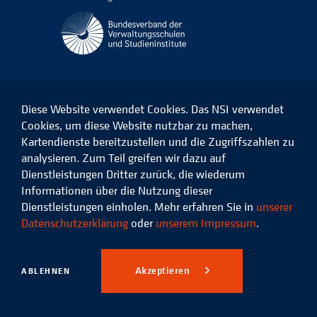
Diese Website verwendet Cookies. Das NSI verwendet
Cookies, um diese Website nutzbar zu machen,
Kartendienste bereitzustellen und die Zugriffszahlen zu
Das
Das
Das
Das
NSI
NSI
NSI
NSI
analysieren. Zum Teil greifen wir dazu auf
auf
auf
auf
auf
Dienstleistungen Dritter zurück, die wiederum
Facebook
LinkedIn
Instagram
Xing
Informationen über die Nutzung dieser
Dienstleistungen einholen. Mehr erfahren Sie in
unserer
Datenschutz
Impressum
Datenschutzerklärung
oder
unserem Impressum
.
© 2026 Niedersächsisches
Studieninstitut für kommunale
Akzeptieren
ABLEHNEN
Verwaltung e.V.