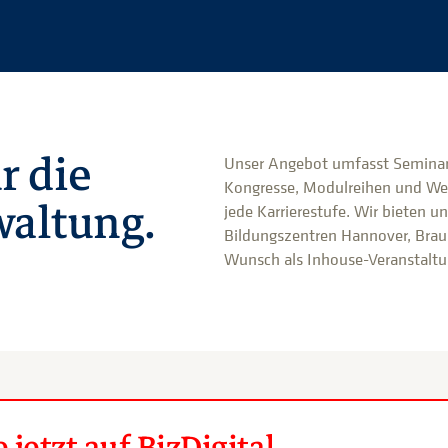
r die
Unser Angebot umfasst Seminar
Kongresse, Modulreihen und We
altung.
jede Karrierestufe. Wir bieten u
Bildungszentren Hannover, Brau
Wunsch als Inhouse-Veranstaltun
jetzt auf BizDigital