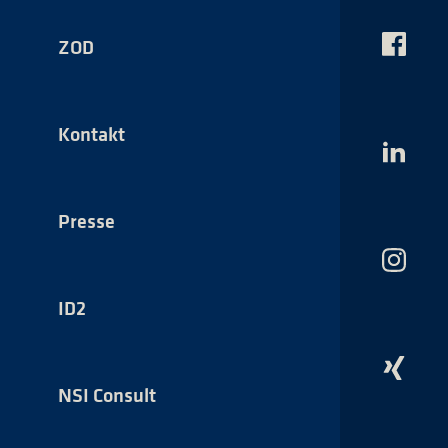
ZOD
Das
NSI
auf
Faceboo
Kontakt
Das
NSI
auf
LinkedI
Presse
Das
NSI
auf
ID2
Instagr
Das
NSI
NSI Consult
auf
Xing