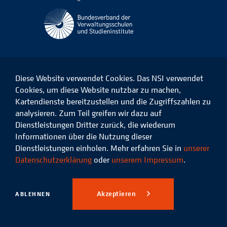
Diese Website verwendet Cookies. Das NSI verwendet
Cookies, um diese Website nutzbar zu machen,
Kartendienste bereitzustellen und die Zugriffszahlen zu
Das
Das
Das
Das
NSI
NSI
NSI
NSI
analysieren. Zum Teil greifen wir dazu auf
auf
auf
auf
auf
Dienstleistungen Dritter zurück, die wiederum
Facebook
LinkedIn
Instagram
Xing
Informationen über die Nutzung dieser
Dienstleistungen einholen. Mehr erfahren Sie in
unserer
Datenschutz
Impressum
Datenschutzerklärung
oder
unserem Impressum
.
© 2026 Niedersächsisches
Studieninstitut für kommunale
Akzeptieren
ABLEHNEN
Verwaltung e.V.