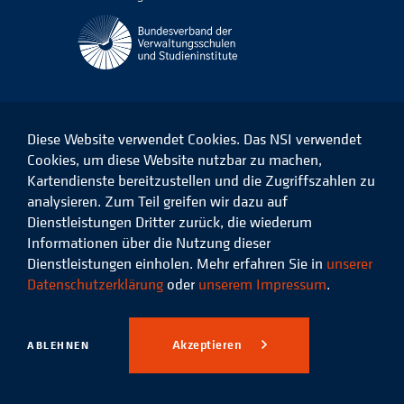
Diese Website verwendet Cookies. Das NSI verwendet
Cookies, um diese Website nutzbar zu machen,
Kartendienste bereitzustellen und die Zugriffszahlen zu
Das
Das
Das
Das
NSI
NSI
NSI
NSI
analysieren. Zum Teil greifen wir dazu auf
auf
auf
auf
auf
Dienstleistungen Dritter zurück, die wiederum
Facebook
LinkedIn
Instagram
Xing
Informationen über die Nutzung dieser
Dienstleistungen einholen. Mehr erfahren Sie in
unserer
Datenschutz
Impressum
Datenschutzerklärung
oder
unserem Impressum
.
© 2026 Niedersächsisches
Studieninstitut für kommunale
Akzeptieren
ABLEHNEN
Verwaltung e.V.