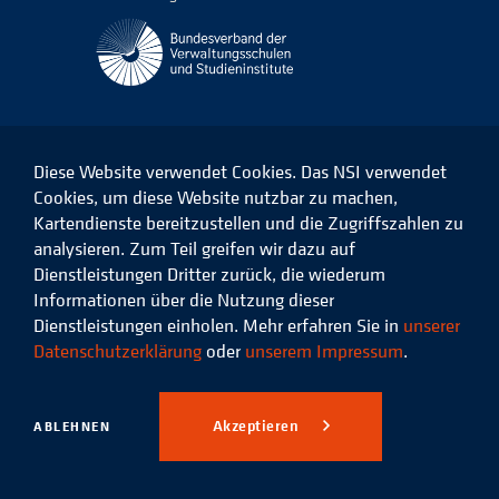
Diese Website verwendet Cookies. Das NSI verwendet
Cookies, um diese Website nutzbar zu machen,
Kartendienste bereitzustellen und die Zugriffszahlen zu
Das
Das
Das
Das
NSI
NSI
NSI
NSI
analysieren. Zum Teil greifen wir dazu auf
auf
auf
auf
auf
Dienstleistungen Dritter zurück, die wiederum
Facebook
LinkedIn
Instagram
Xing
Informationen über die Nutzung dieser
Dienstleistungen einholen. Mehr erfahren Sie in
unserer
Datenschutz
Impressum
Datenschutzerklärung
oder
unserem Impressum
.
© 2026 Niedersächsisches
Studieninstitut für kommunale
Akzeptieren
ABLEHNEN
Verwaltung e.V.