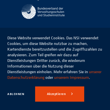
Diese Website verwendet Cookies. Das NSI verwendet
Cookies, um diese Website nutzbar zu machen,
Kartendienste bereitzustellen und die Zugriffszahlen zu
Das
Das
Das
Das
NSI
NSI
NSI
NSI
analysieren. Zum Teil greifen wir dazu auf
auf
auf
auf
auf
Dienstleistungen Dritter zurück, die wiederum
Facebook
LinkedIn
Instagram
Xing
Informationen über die Nutzung dieser
Dienstleistungen einholen. Mehr erfahren Sie in
unserer
Datenschutz
Impressum
Datenschutzerklärung
oder
unserem Impressum
.
© 2026 Niedersächsisches
Studieninstitut für kommunale
Akzeptieren
ABLEHNEN
Verwaltung e.V.