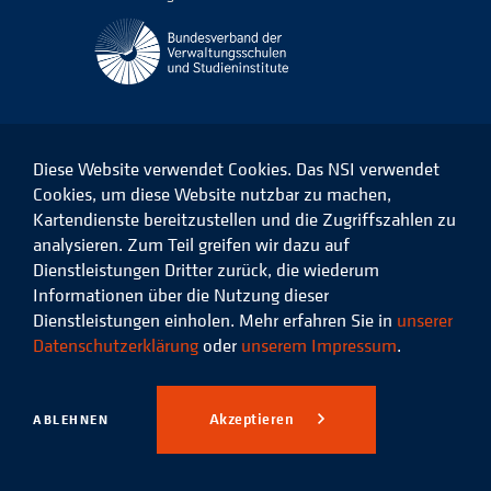
Diese Website verwendet Cookies. Das NSI verwendet
Cookies, um diese Website nutzbar zu machen,
Kartendienste bereitzustellen und die Zugriffszahlen zu
Das
Das
Das
Das
NSI
NSI
NSI
NSI
analysieren. Zum Teil greifen wir dazu auf
auf
auf
auf
auf
Dienstleistungen Dritter zurück, die wiederum
Facebook
LinkedIn
Instagram
Xing
Informationen über die Nutzung dieser
Dienstleistungen einholen. Mehr erfahren Sie in
unserer
Datenschutz
Impressum
Datenschutzerklärung
oder
unserem Impressum
.
© 2026 Niedersächsisches
Studieninstitut für kommunale
Akzeptieren
ABLEHNEN
Verwaltung e.V.