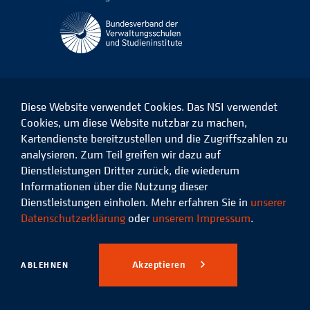
Diese Website verwendet Cookies. Das NSI verwendet
Cookies, um diese Website nutzbar zu machen,
Kartendienste bereitzustellen und die Zugriffszahlen zu
Das
Das
Das
Das
NSI
NSI
NSI
NSI
analysieren. Zum Teil greifen wir dazu auf
auf
auf
auf
auf
Dienstleistungen Dritter zurück, die wiederum
Facebook
LinkedIn
Instagram
Xing
Informationen über die Nutzung dieser
Dienstleistungen einholen. Mehr erfahren Sie in
unserer
Datenschutz
Impressum
Datenschutzerklärung
oder
unserem Impressum
.
© 2026 Niedersächsisches
Studieninstitut für kommunale
Akzeptieren
ABLEHNEN
Verwaltung e.V.