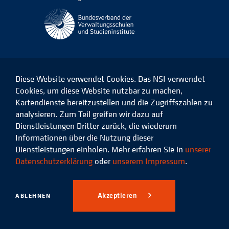
Diese Website verwendet Cookies. Das NSI verwendet
Cookies, um diese Website nutzbar zu machen,
Kartendienste bereitzustellen und die Zugriffszahlen zu
Das
Das
Das
Das
NSI
NSI
NSI
NSI
analysieren. Zum Teil greifen wir dazu auf
auf
auf
auf
auf
Dienstleistungen Dritter zurück, die wiederum
Facebook
LinkedIn
Instagram
Xing
Informationen über die Nutzung dieser
Dienstleistungen einholen. Mehr erfahren Sie in
unserer
Datenschutz
Impressum
Datenschutzerklärung
oder
unserem Impressum
.
© 2026 Niedersächsisches
Studieninstitut für kommunale
Akzeptieren
ABLEHNEN
Verwaltung e.V.