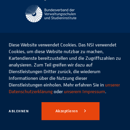
Diese Website verwendet Cookies. Das NSI verwendet
Cookies, um diese Website nutzbar zu machen,
Kartendienste bereitzustellen und die Zugriffszahlen zu
Das
Das
Das
Das
NSI
NSI
NSI
NSI
analysieren. Zum Teil greifen wir dazu auf
auf
auf
auf
auf
Dienstleistungen Dritter zurück, die wiederum
Facebook
LinkedIn
Instagram
Xing
Informationen über die Nutzung dieser
Dienstleistungen einholen. Mehr erfahren Sie in
unserer
Datenschutz
Impressum
Datenschutzerklärung
oder
unserem Impressum
.
© 2026 Niedersächsisches
Studieninstitut für kommunale
Akzeptieren
ABLEHNEN
Verwaltung e.V.