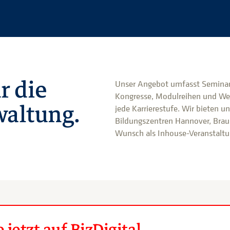
r die
Unser Angebot umfasst Seminar
Kongresse, Modulreihen und We
altung.
jede Karrierestufe. Wir bieten u
Bildungszentren Hannover, Brau
Wunsch als Inhouse-Veranstaltun
jetzt auf BizDigital