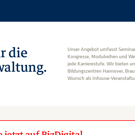
r die
Unser Angebot umfasst Seminar
Kongresse, Modulreihen und We
altung.
jede Karrierestufe. Wir bieten u
Bildungszentren Hannover, Brau
Wunsch als Inhouse-Veranstaltun
jetzt auf BizDigital