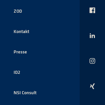
ZOD
Das
NSI
auf
Faceboo
Kontakt
Das
NSI
auf
LinkedI
Presse
Das
NSI
auf
ID2
Instagr
Das
NSI
NSI Consult
auf
Xing