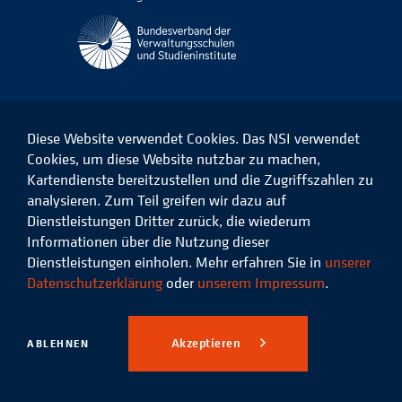
Diese Website verwendet Cookies. Das NSI verwendet
Cookies, um diese Website nutzbar zu machen,
Kartendienste bereitzustellen und die Zugriffszahlen zu
Das
Das
Das
Das
NSI
NSI
NSI
NSI
analysieren. Zum Teil greifen wir dazu auf
auf
auf
auf
auf
Dienstleistungen Dritter zurück, die wiederum
Facebook
LinkedIn
Instagram
Xing
Informationen über die Nutzung dieser
Dienstleistungen einholen. Mehr erfahren Sie in
unserer
Datenschutz
Impressum
Datenschutzerklärung
oder
unserem Impressum
.
© 2026 Niedersächsisches
Studieninstitut für kommunale
Akzeptieren
ABLEHNEN
Verwaltung e.V.