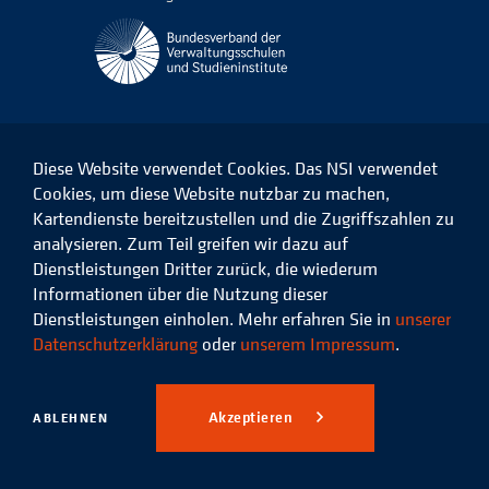
Diese Website verwendet Cookies. Das NSI verwendet
Cookies, um diese Website nutzbar zu machen,
Kartendienste bereitzustellen und die Zugriffszahlen zu
Das
Das
Das
Das
NSI
NSI
NSI
NSI
analysieren. Zum Teil greifen wir dazu auf
auf
auf
auf
auf
Dienstleistungen Dritter zurück, die wiederum
Facebook
LinkedIn
Instagram
Xing
Informationen über die Nutzung dieser
Dienstleistungen einholen. Mehr erfahren Sie in
unserer
Datenschutz
Impressum
Datenschutzerklärung
oder
unserem Impressum
.
© 2026 Niedersächsisches
Studieninstitut für kommunale
Akzeptieren
ABLEHNEN
Verwaltung e.V.