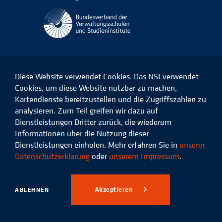
Diese Website verwendet Cookies. Das NSI verwendet
Cookies, um diese Website nutzbar zu machen,
Kartendienste bereitzustellen und die Zugriffszahlen zu
Das
Das
Das
Das
NSI
NSI
NSI
NSI
analysieren. Zum Teil greifen wir dazu auf
auf
auf
auf
auf
Dienstleistungen Dritter zurück, die wiederum
Facebook
LinkedIn
Instagram
Xing
Informationen über die Nutzung dieser
Dienstleistungen einholen. Mehr erfahren Sie in
unserer
Datenschutz
Impressum
Datenschutzerklärung
oder
unserem Impressum
.
© 2026 Niedersächsisches
Studieninstitut für kommunale
Akzeptieren
ABLEHNEN
Verwaltung e.V.