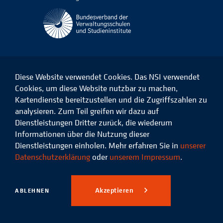
Diese Website verwendet Cookies. Das NSI verwendet
Cookies, um diese Website nutzbar zu machen,
Kartendienste bereitzustellen und die Zugriffszahlen zu
Das
Das
Das
Das
NSI
NSI
NSI
NSI
analysieren. Zum Teil greifen wir dazu auf
auf
auf
auf
auf
Dienstleistungen Dritter zurück, die wiederum
Facebook
LinkedIn
Instagram
Xing
Informationen über die Nutzung dieser
Dienstleistungen einholen. Mehr erfahren Sie in
unserer
Datenschutz
Impressum
Datenschutzerklärung
oder
unserem Impressum
.
© 2026 Niedersächsisches
Studieninstitut für kommunale
Akzeptieren
ABLEHNEN
Verwaltung e.V.