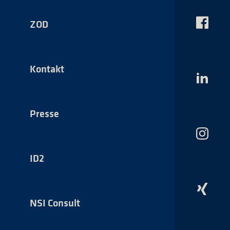
ZOD
Das
NSI
auf
Faceboo
Kontakt
Das
NSI
auf
LinkedI
Presse
Das
NSI
auf
ID2
Instagr
Das
NSI
NSI Consult
auf
Xing