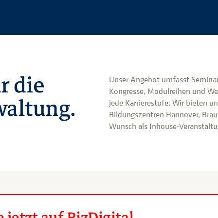
r die
Unser Angebot umfasst Seminar
Kongresse, Modulreihen und We
altung.
jede Karrierestufe. Wir bieten u
Bildungszentren Hannover, Brau
Wunsch als Inhouse-Veranstaltun
jetzt auf BizDigital