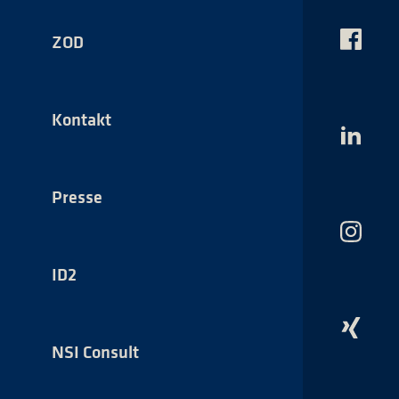
ZOD
Das
NSI
auf
Faceboo
Kontakt
Das
NSI
auf
LinkedI
Presse
Das
NSI
auf
ID2
Instagr
Das
NSI
NSI Consult
auf
Xing