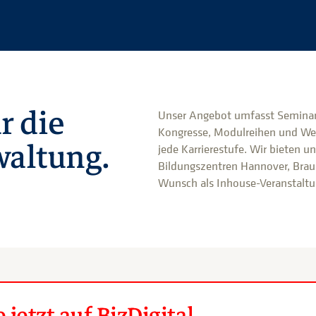
r die
Unser Angebot umfasst Seminar
Kongresse, Modulreihen und We
altung.
jede Karrierestufe. Wir bieten u
Bildungszentren Hannover, Brau
Wunsch als Inhouse-Veranstaltun
jetzt auf BizDigital