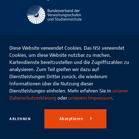
Diese Website verwendet Cookies. Das NSI verwendet
Cookies, um diese Website nutzbar zu machen,
Kartendienste bereitzustellen und die Zugriffszahlen zu
Das
Das
Das
Das
NSI
NSI
NSI
NSI
analysieren. Zum Teil greifen wir dazu auf
auf
auf
auf
auf
Dienstleistungen Dritter zurück, die wiederum
Facebook
LinkedIn
Instagram
Xing
Informationen über die Nutzung dieser
Dienstleistungen einholen. Mehr erfahren Sie in
unserer
Datenschutz
Impressum
Datenschutzerklärung
oder
unserem Impressum
.
© 2026 Niedersächsisches
Studieninstitut für kommunale
Akzeptieren
ABLEHNEN
Verwaltung e.V.