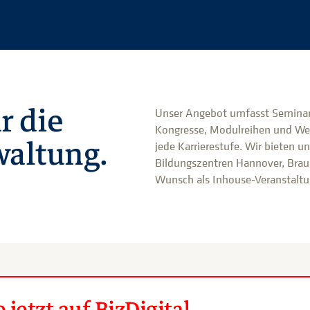
r die
Unser Angebot umfasst Seminar
Kongresse, Modulreihen und We
altung.
jede Karrierestufe. Wir bieten u
Bildungszentren Hannover, Brau
Wunsch als Inhouse-Veranstaltun
jetzt auf BizDigital