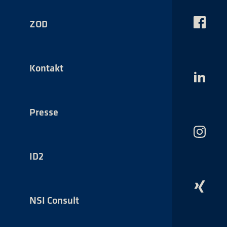
ZOD
Das
NSI
auf
Faceboo
Kontakt
Das
NSI
auf
LinkedI
Presse
Das
NSI
auf
ID2
Instagr
Das
NSI
NSI Consult
auf
Xing