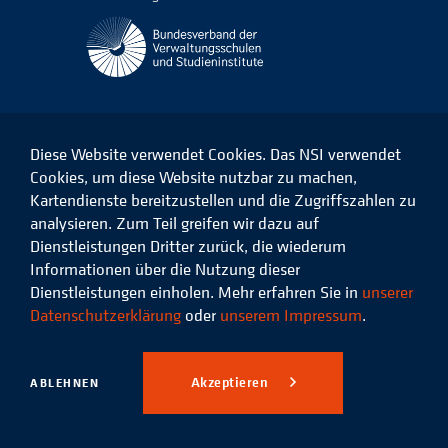
Diese Website verwendet Cookies. Das NSI verwendet
Cookies, um diese Website nutzbar zu machen,
Kartendienste bereitzustellen und die Zugriffszahlen zu
Das
Das
Das
Das
NSI
NSI
NSI
NSI
analysieren. Zum Teil greifen wir dazu auf
auf
auf
auf
auf
Dienstleistungen Dritter zurück, die wiederum
Facebook
LinkedIn
Instagram
Xing
Informationen über die Nutzung dieser
Dienstleistungen einholen. Mehr erfahren Sie in
unserer
Datenschutz
Impressum
Datenschutzerklärung
oder
unserem Impressum
.
© 2026 Niedersächsisches
Studieninstitut für kommunale
Akzeptieren
ABLEHNEN
Verwaltung e.V.