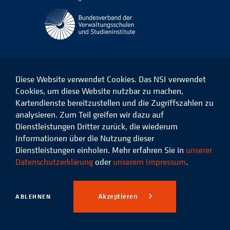
Diese Website verwendet Cookies. Das NSI verwendet
Cookies, um diese Website nutzbar zu machen,
Kartendienste bereitzustellen und die Zugriffszahlen zu
Das
Das
Das
Das
NSI
NSI
NSI
NSI
analysieren. Zum Teil greifen wir dazu auf
auf
auf
auf
auf
Dienstleistungen Dritter zurück, die wiederum
Facebook
LinkedIn
Instagram
Xing
Informationen über die Nutzung dieser
Dienstleistungen einholen. Mehr erfahren Sie in
unserer
Datenschutz
Impressum
Datenschutzerklärung
oder
unserem Impressum
.
© 2026 Niedersächsisches
Studieninstitut für kommunale
Akzeptieren
ABLEHNEN
Verwaltung e.V.