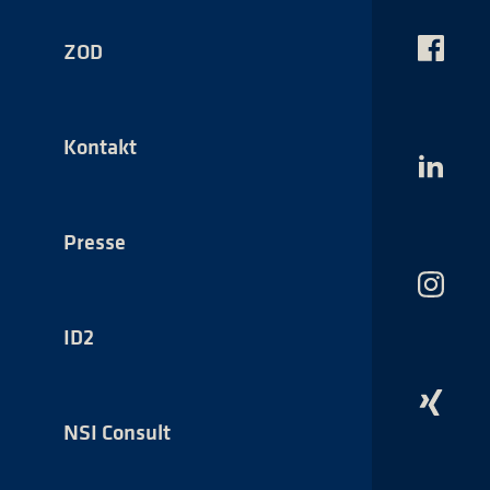
ZOD
Das
NSI
auf
Faceboo
Kontakt
Das
NSI
auf
LinkedI
Presse
Das
NSI
auf
ID2
Instagr
Das
NSI
NSI Consult
auf
Xing