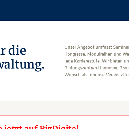
r die
Unser Angebot umfasst Seminar
Kongresse, Modulreihen und We
altung.
jede Karrierestufe. Wir bieten u
Bildungszentren Hannover, Brau
Wunsch als Inhouse-Veranstaltun
jetzt auf BizDigital