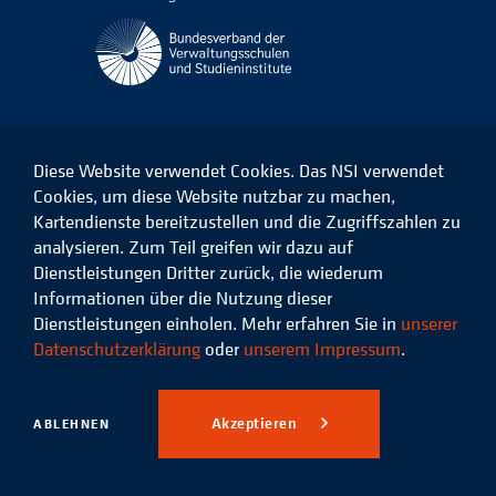
Diese Website verwendet Cookies. Das NSI verwendet
Cookies, um diese Website nutzbar zu machen,
Kartendienste bereitzustellen und die Zugriffszahlen zu
Das
Das
Das
Das
NSI
NSI
NSI
NSI
analysieren. Zum Teil greifen wir dazu auf
auf
auf
auf
auf
Dienstleistungen Dritter zurück, die wiederum
Facebook
LinkedIn
Instagram
Xing
Informationen über die Nutzung dieser
Dienstleistungen einholen. Mehr erfahren Sie in
unserer
Datenschutz
Impressum
Datenschutzerklärung
oder
unserem Impressum
.
© 2026 Niedersächsisches
Studieninstitut für kommunale
Akzeptieren
ABLEHNEN
Verwaltung e.V.