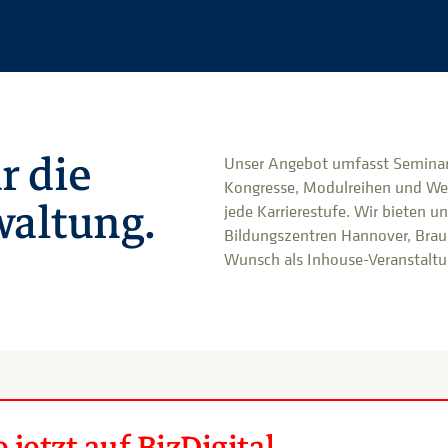
r die
Unser Angebot umfasst Seminar
Kongresse, Modulreihen und We
altung.
jede Karrierestufe. Wir bieten u
Bildungszentren Hannover, Brau
Wunsch als Inhouse-Veranstaltun
jetzt auf BizDigital