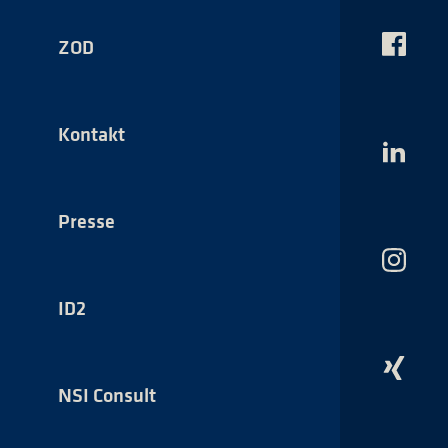
ZOD
Das
NSI
auf
Faceboo
Kontakt
Das
NSI
auf
LinkedI
Presse
Das
NSI
auf
ID2
Instagr
Das
NSI
NSI Consult
auf
Xing