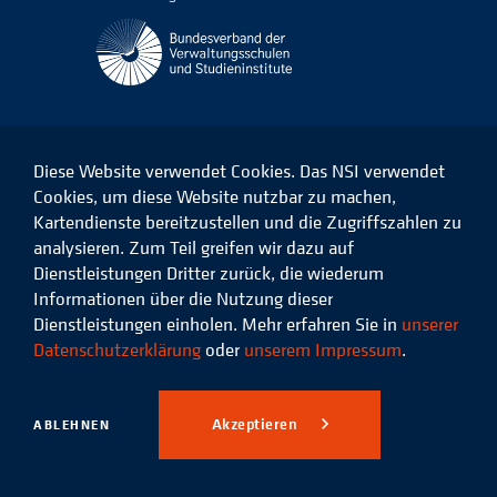
Diese Website verwendet Cookies. Das NSI verwendet
Cookies, um diese Website nutzbar zu machen,
Kartendienste bereitzustellen und die Zugriffszahlen zu
Das
Das
Das
Das
NSI
NSI
NSI
NSI
analysieren. Zum Teil greifen wir dazu auf
auf
auf
auf
auf
Dienstleistungen Dritter zurück, die wiederum
Facebook
LinkedIn
Instagram
Xing
Informationen über die Nutzung dieser
Dienstleistungen einholen. Mehr erfahren Sie in
unserer
Datenschutz
Impressum
Datenschutzerklärung
oder
unserem Impressum
.
© 2026 Niedersächsisches
Studieninstitut für kommunale
Akzeptieren
ABLEHNEN
Verwaltung e.V.