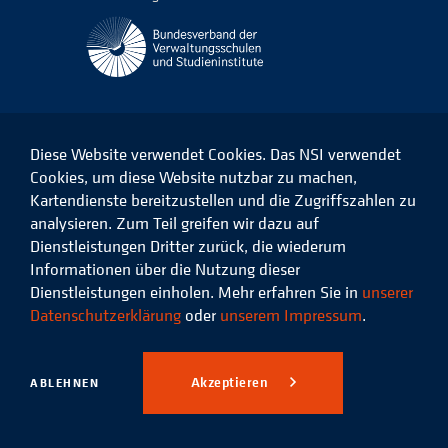
Diese Website verwendet Cookies. Das NSI verwendet
Cookies, um diese Website nutzbar zu machen,
Kartendienste bereitzustellen und die Zugriffszahlen zu
Das
Das
Das
Das
NSI
NSI
NSI
NSI
analysieren. Zum Teil greifen wir dazu auf
auf
auf
auf
auf
Dienstleistungen Dritter zurück, die wiederum
Facebook
LinkedIn
Instagram
Xing
Informationen über die Nutzung dieser
Dienstleistungen einholen. Mehr erfahren Sie in
unserer
Datenschutz
Impressum
Datenschutzerklärung
oder
unserem Impressum
.
© 2026 Niedersächsisches
Studieninstitut für kommunale
Akzeptieren
ABLEHNEN
Verwaltung e.V.