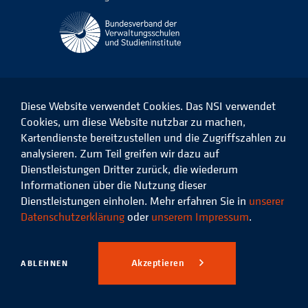
Diese Website verwendet Cookies. Das NSI verwendet
Cookies, um diese Website nutzbar zu machen,
Kartendienste bereitzustellen und die Zugriffszahlen zu
Das
Das
Das
Das
NSI
NSI
NSI
NSI
analysieren. Zum Teil greifen wir dazu auf
auf
auf
auf
auf
Dienstleistungen Dritter zurück, die wiederum
Facebook
LinkedIn
Instagram
Xing
Informationen über die Nutzung dieser
Dienstleistungen einholen. Mehr erfahren Sie in
unserer
Datenschutz
Impressum
Datenschutzerklärung
oder
unserem Impressum
.
© 2026 Niedersächsisches
Studieninstitut für kommunale
Akzeptieren
ABLEHNEN
Verwaltung e.V.