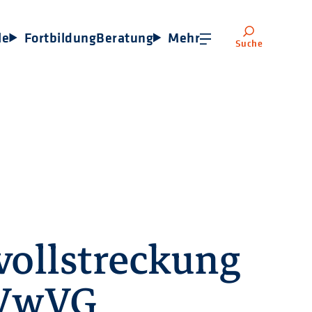
le
Fortbildung
Beratung
Mehr
Suche
vollstreckung
NVwVG