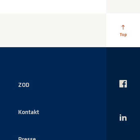
ZOD
Das
NSI
auf
Faceboo
Kontakt
Das
NSI
auf
LinkedI
Presse