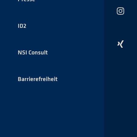
Das
NSI
auf
ID2
Instagr
Das
NSI
NSI Consult
auf
Xing
Barrierefreiheit