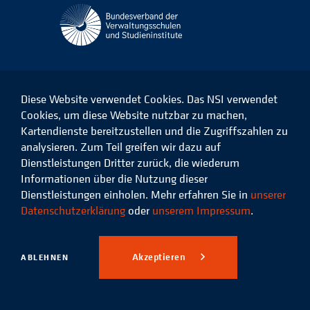
Diese Website verwendet Cookies. Das NSI verwendet
Cookies, um diese Website nutzbar zu machen,
Kartendienste bereitzustellen und die Zugriffszahlen zu
Das
Das
Das
Das
NSI
NSI
NSI
NSI
analysieren. Zum Teil greifen wir dazu auf
auf
auf
auf
auf
Dienstleistungen Dritter zurück, die wiederum
Facebook
LinkedIn
Instagram
Xing
Informationen über die Nutzung dieser
Dienstleistungen einholen. Mehr erfahren Sie in
unserer
Datenschutz
Impressum
Datenschutzerklärung
oder
unserem Impressum
.
© 2026 Niedersächsisches
Studieninstitut für kommunale
Akzeptieren
ABLEHNEN
Verwaltung e.V.