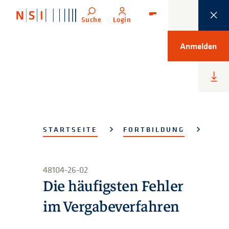
Suche
Login
Menü
Anmelden
Heru
lade
STARTSEITE
FORTBILDUNG
48104-26-02
Die häufigsten Fehler
im Vergabeverfahren