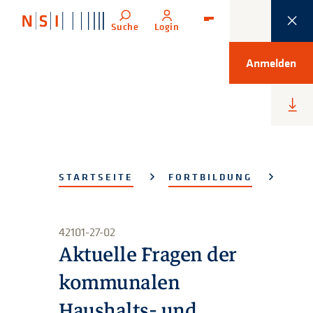
Suche
Login
Menü
Anmelden
Heru
lade
STARTSEITE
FORTBILDUNG
42101-27-02
Aktuelle Fragen der
kommunalen
Haushalts- und