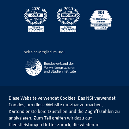
Wir sind Mitglied im BVSI
Diese Website verwendet Cookies. Das NSI verwendet
Cookies, um diese Website nutzbar zu machen,
Kartendienste bereitzustellen und die Zugriffszahlen zu
Das
Das
Das
Das
NSI
NSI
NSI
NSI
analysieren. Zum Teil greifen wir dazu auf
auf
auf
auf
auf
Dienstleistungen Dritter zurück, die wiederum
Facebook
LinkedIn
Instagram
Xing