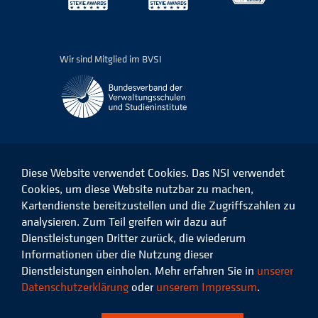
Wir sind Mitglied im BVSI
Diese Website verwendet Cookies. Das NSI verwendet
Cookies, um diese Website nutzbar zu machen,
Kartendienste bereitzustellen und die Zugriffszahlen zu
Das
Das
Das
Das
NSI
NSI
NSI
NSI
analysieren. Zum Teil greifen wir dazu auf
auf
auf
auf
auf
Dienstleistungen Dritter zurück, die wiederum
Facebook
LinkedIn
Instagram
Xing
Informationen über die Nutzung dieser
Dienstleistungen einholen. Mehr erfahren Sie in
unserer
Datenschutz
Impressum
Datenschutzerklärung
oder
unserem Impressum
.
© 2026 Niedersächsisches