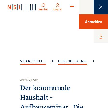
Suche
Login
Menü
Anmelden
Heru
lade
STARTSEITE
FORTBILDUNG
41112-27-01
Der kommunale
Haushalt -
Aufbauseminar „Die