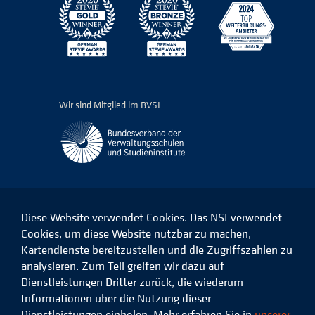
Wir sind Mitglied im BVSI
Diese Website verwendet Cookies. Das NSI verwendet
Cookies, um diese Website nutzbar zu machen,
Kartendienste bereitzustellen und die Zugriffszahlen zu
Das
Das
Das
Das
NSI
NSI
NSI
NSI
analysieren. Zum Teil greifen wir dazu auf
auf
auf
auf
auf
Dienstleistungen Dritter zurück, die wiederum
Facebook
LinkedIn
Instagram
Xing
Informationen über die Nutzung dieser
Dienstleistungen einholen. Mehr erfahren Sie in
unserer