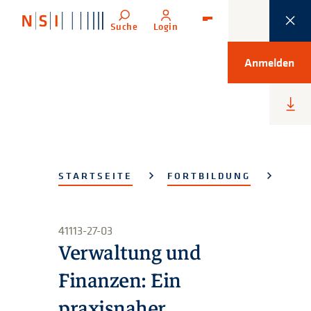
Suche
Login
Menü
Anmelden
Heru
lade
STARTSEITE
FORTBILDUNG
41113-27-03
Verwaltung und
Finanzen: Ein
praxisnaher